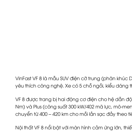
VinFast VF 8 là mẫu SUV điện cỡ trung (phân khúc D
yêu thích công nghệ. Xe có 5 chỗ ngồi, kiểu dáng th
VF 8 được trang bị hai động cơ điện cho hệ dẫn độ
Nm) và Plus (công suất 300 kW/402 mã lực, mô-men 
chuyển từ 400 – 420 km cho mỗi lần sạc đầy theo t
Nội thất VF 8 nổi bật với màn hình cảm ứng lớn, thiế