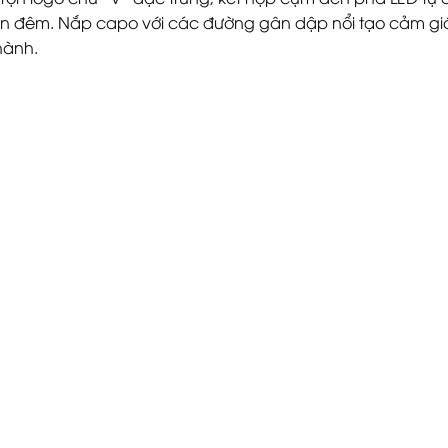
n đêm. Nắp capo với các đường gân dập nổi tạo cảm giác k
hành.