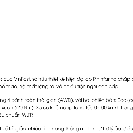
) của VinFast, sở hữu thiết kế hiện đại do Pininfarina chắ
ể thao, nội thất rộng rãi và nhiều tiện nghi cao cấp.
ng 4 bánh toàn thời gian (AWD), với hai phiên bản: Eco 
xoắn 620 Nm). Xe có khả năng tăng tốc 0-100 km/h trong k
iêu chuẩn WLTP.
t kế tối giản, nhiều tính năng thông minh như trợ lý ảo, đi