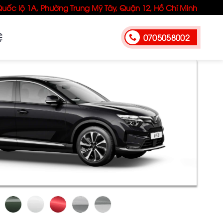
Quốc lộ 1A, Phường Trung Mỹ Tây, Quận 12, Hồ Chí Minh
0705058002
Ệ