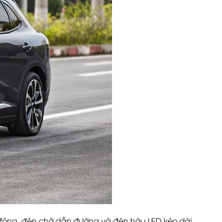
ự động, đèn chờ dẫn đường và đèn hậu LED kéo dài