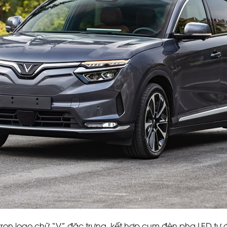
trọn logo chữ “V” đặc trưng, kết hợp cụm đèn pha LED t