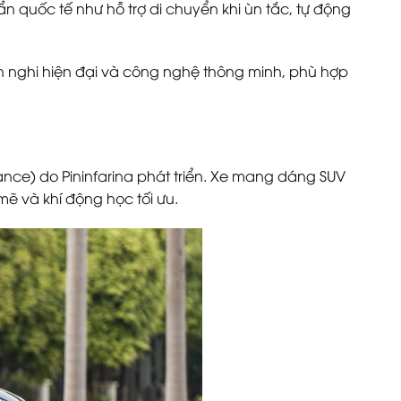
ẩn quốc tế như hỗ trợ di chuyển khi ùn tắc, tự động
ện nghi hiện đại và công nghệ thông minh, phù hợp
lance) do Pininfarina phát triển. Xe mang dáng SUV
ẽ và khí động học tối ưu.