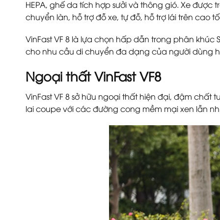
HEPA, ghế da tích hợp sưởi và thông gió. Xe được t
chuyển làn, hỗ trợ đỗ xe, tự đỗ, hỗ trợ lái trên cao 
VinFast VF 8 là lựa chọn hấp dẫn trong phân khúc 
cho nhu cầu di chuyển đa dạng của người dùng hi
Ngoại thất VinFast VF8
VinFast VF 8 sở hữu ngoại thất hiện đại, đậm chất t
lai coupe với các đường cong mềm mại xen lẫn nhữ