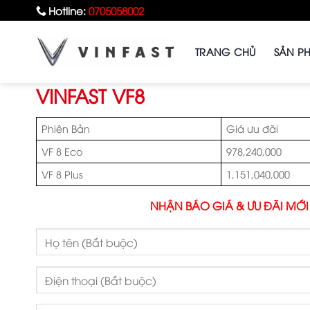
Bỏ
Hotline:
0705058002
qua
nội
TRANG CHỦ
SẢN P
dung
VINFAST VF8
Phiên Bản
Giá ưu đãi
VF 8 Eco
978,240,000
VF 8 Plus
1,151,040,000
NHẬN BÁO GIÁ & ƯU ĐÃI MỚI