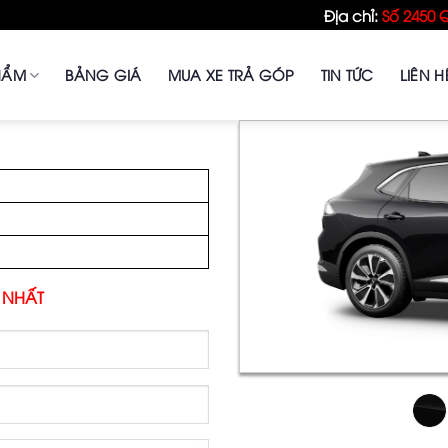
Địa chỉ:
Số 2450 
HẨM
BẢNG GIÁ
MUA XE TRẢ GÓP
TIN TỨC
LIÊN H
 NHẤT