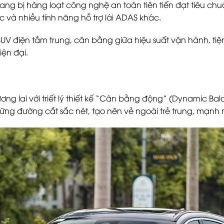
rang bị hàng loạt công nghệ an toàn tiên tiến đạt tiêu chu
tốc và nhiều tính năng hỗ trợ lái ADAS khác.
SUV điện tầm trung, cân bằng giữa hiệu suất vận hành, ti
ện đại.
ương lai với triết lý thiết kế “Cân bằng động” (Dynamic Ba
ng đường cắt sắc nét, tạo nên vẻ ngoài trẻ trung, mạnh m