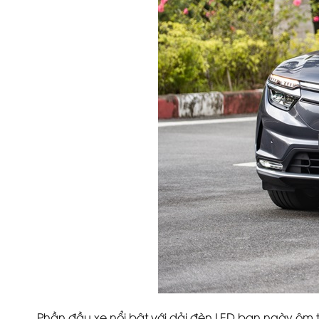
Phần đầu xe nổi bật với dải đèn LED ban ngày ôm 