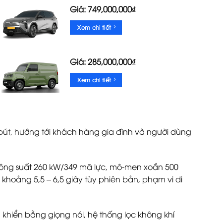
Giá: 749,000,000₫
Xem chi tiết
Giá: 285,000,000₫
Xem chi tiết
p bút, hướng tới khách hàng gia đình và người dùng
(công suất 260 kW/349 mã lực, mô-men xoắn 500
hoảng 5,5 – 6,5 giây tùy phiên bản, phạm vi di
ều khiển bằng giọng nói, hệ thống lọc không khí